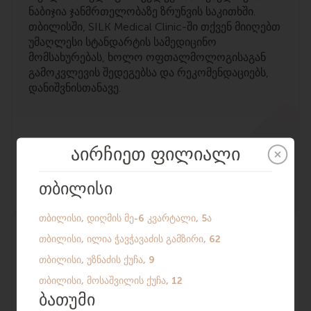
ნაბიჯია ჯანმრთელობაზე ზრუნვის საკითხში.
თბილისში, SILK Medical Clinic-ში თქვენ მიიღებთ
უმაღლესი სტანდარტის სამედიცინო
მომსახურებას, ხოლო ოფთალმოლოგისაგან
გამოკვლევის შედეგებსა და რეკომენდაციებს,
დანიშვნისთანავე.
ჯანმრთელობის დიაგნოსტიკა
წყვილებისთვის
ერთად უფრო ხელსაყრელია! თუ თქვენ
პარტნიორთან ერთად გსურთ ორგანიზმის