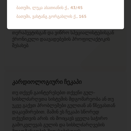
საერთო მდგომარეობის საქმის კურსში იყოთ, ეს
ჩეკაპი თქვენთვის არის. შედეგების მიხედვით
თქვენ შეგექმნებათ ზოგადი წარმოდგენა
ჯანმრთელობის მიმდინარე მდგომარეობის
შესახებ და მიიღებთ რეკომენდაციებს
თერაპევტისგან და ვიწრო სპეციალისტებისგან
ქრონიკული დაავადებების პროფილაქტიკის
შესახებ.
კარდიოლოგიური ჩეკაპი
თუ თქვენ გაინტერესებთ თქვენი გულ-
სისხლძარღვთა სისტემის მდგომარეობა ან თუ
უკვე გაქვთ პრობლემები გულთან ან წნევასთან
დაკავშირებით, მაშინ ეს ჩეკაპი სწორედ
თქვენთვის არის. ის მოიცავს ყველა საჭირო
გამოკვლევას გულის და სისხლძარღვების