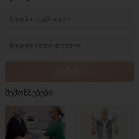
ᲨᲔᲛᲝᲬᲛᲔᲑᲔᲑᲘ