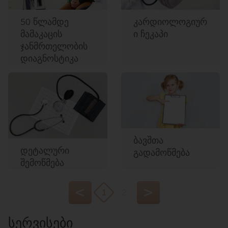
50 წლამდე
კარდიოლოგიურ
მამაკაცის
ი ჩეკაპი
ჯანმრთელობის
დიაგნოსტიკა
ბავშთა
დეტალური
გადამოწმება
შემოწმება
<
>
P
P
1
2
a
a
g
g
ᲡᲔᲠᲕᲘᲡᲔᲑᲘ