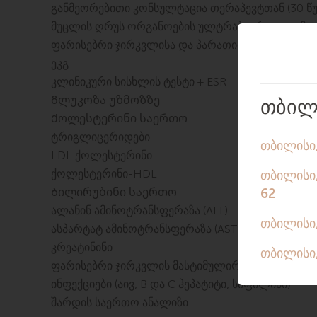
განმეორებითი კონსულტაცია თერაპევტთან (30 წუ
მუცლის ღრუს ორგანოების ულტრაბგერითი გამო
ფარისებრი ჯირკვლისა და პარათირეოიდული ჯი
ეკგ
კლინიკური სისხლის ტესტი + ESR
Გლუკოზა უზმოზზე
Ქოლესტერინი საერთო
ტრიგლიცერიდები
LDL ქოლესტერინი
ქოლესტერინი-HDL
Ბილირუბინი საერთო
ალანინ ამინოტრანსფერაზა (ALT)
ასპარტატ ამინოტრანსფერაზა (AST)
კრეატინინი
ფარისებრი ჯირკვლის მასტიმულირებელი ჰორმონ
ინფექციები (აივ, B და C ჰეპატიტი, სიფილისი)
შარდის საერთო ანალიზი