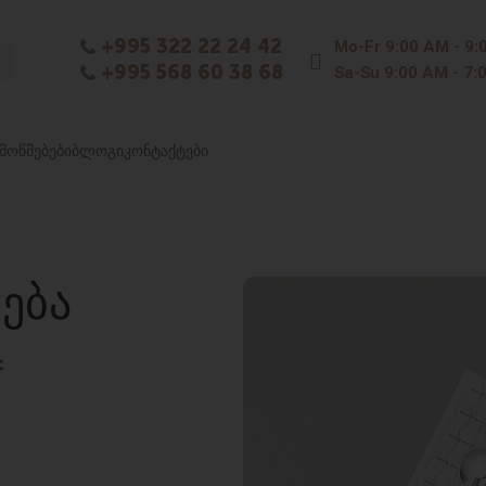
+995 322 22 24 42
Mo-Fr
9:00 AM - 9:
+995 568 60 38 68
Sa-Su
9:00 AM - 7:
ᲛᲝᲬᲛᲔᲑᲔᲑᲘ
ᲑᲚᲝᲒᲘ
ᲙᲝᲜᲢᲐᲥᲢᲔᲑᲘ
ᲔᲑᲐ
: