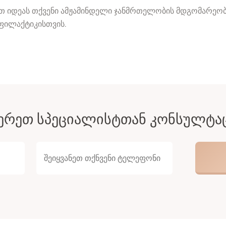
ბთ იდეას თქვენი ამჟამინდელი ჯანმრთელობის მდგომარეობი
ფილაქტიკისთვის.
ᲔᲠᲔᲗ ᲡᲞᲔᲪᲘᲐᲚᲘᲡᲢᲗᲐᲜ ᲙᲝᲜᲡᲣᲚᲢᲐ