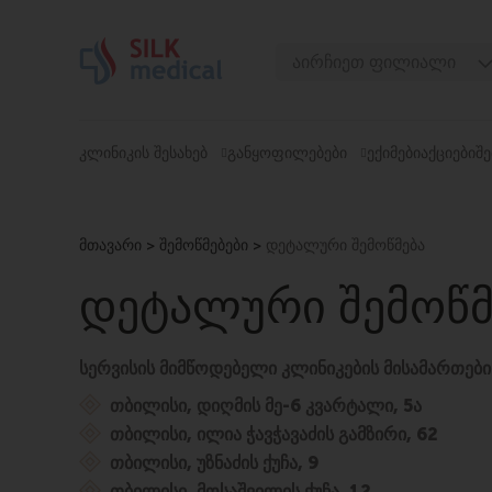
Skip
to
აირჩიეთ ფილიალი
content
თბილისი, დიღომი
თბილისი, ჭავჭავაძე
ᲙᲚᲘᲜᲘᲙᲘᲡ ᲨᲔᲡᲐᲮᲔᲑ
ᲒᲐᲜᲧᲝᲤᲘᲚᲔᲑᲔᲑᲘ
ᲔᲥᲘᲛᲔᲑᲘ
ᲐᲥᲪᲘᲔᲑᲘ
ᲨᲔ
თბილისი, უზნაძე
თბილისი, მოსაშვილი
მთავარი
>
შემოწმებები
>
დეტალური შემოწმება
ბათუმი, ასათიანი
ბათუმი, გორგასალი
ᲓᲔᲢᲐᲚᲣᲠᲘ ᲨᲔᲛᲝᲬᲛ
სერვისის მიმწოდებელი კლინიკების მისამართები
თბილისი, დიღმის მე-6 კვარტალი, 5ა
თბილისი, ილია ჭავჭავაძის გამზირი, 62
თბილისი, უზნაძის ქუჩა, 9
თბილისი, მოსაშვილის ქუჩა, 12