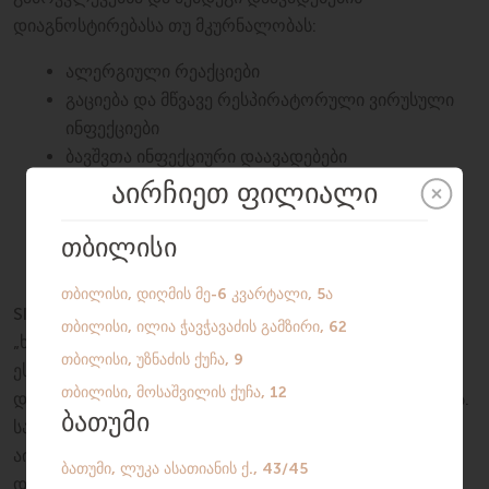
დიაგნოსტირებასა თუ მკურნალობას:
ალერგიული რეაქციები
გაციება და მწვავე რესპირატორული ვირუსული
ინფექციები
ბავშვთა ინფექციური დაავადებები
დისბაქტერიოზი და საჭმლის მომნელებელი
სისტემის დაავადებები
SILK Medical განსაკუთრებულ ყურადღებას უთმობს
„ხშირად ავად მყოფი“ ბავშვების მკურნალობას.
ეს პრობლემა კარგად ცნობილია სკოლამდელი და
დაწყებითი კლასების ასაკის ბავშვების მშობლებისთვის.
საბავშვო ბაღსა და სკოლაში ბავშვები გამუდმებით
აინფიცირებენ ერთმანეთს ვირუსული თუ ინფექციური
დაავადებებით, რის გამოც მათი იმუნური სისტემა