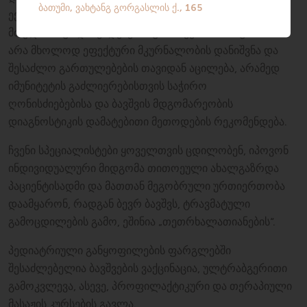
ექვემდებარება ძლიერ ზემოქმედებას და სუსტდება
მთელი რიგი დაავადებების გამო. ექიმის ამოცანაა
არა მხოლოდ ეფექტური მკურნალობის დანიშვნა და
შესაძლო გართულებების თავიდან აცილება, არამედ
იმუნიტეტის გაძლიერებისთვის საჭირო
ღონისძიებებისა და ბავშვის მდგომარეობის
დიაგნოსტიკის დამატებითი მეთოდების რეკომენდება.
ჩვენი სპეციალისტები ყოველთვის ცდილობენ, იპოვონ
ინდივიდუალური მიდგომა თითოეული ახალგაზრდა
პაციენტისადმი და მათთან მეგობრული ურთიერთობა
დაამყარონ, რადგან ბევრ ბავშვს, ტრავმატული
გამოცდილების გამო, ეშინია „თეთრხალათიანების“.
პედიატრიული განყოფილების ფარგლებში
შესაძლებელია ბავშვების ვაქცინაცია, ულტრაბგერითი
გამოკვლევა, ასევე, პროფილაქტიკური და თერაპიული
მასაჟის კურსების გავლა.