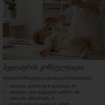
ᲞᲔᲓᲘᲐᲢᲠᲘᲡ ᲙᲝᲜᲡᲣᲚᲢᲐᲪᲘᲐ
სერვისის მიმწოდებელი კლინიკების მისამართები:
თბილისი, დიღმის მე-6 კვარტალი, 5ა
თბილისი, ილია ჭავჭავაძის გამზირი, 62
თბილისი, უზნაძის ქუჩა, 9
ბათუმი, ლუკა ასათიანის ქ., 43/45