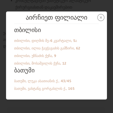
კონსულტაციები ესთეტიკურ პლასტიკურ
ქირურგიასთან დაკავშირებით
რეაბილიტაციის შემდგომი პერიოდის
მხარდაჭერა
უახლოეს მომავალში გამოჩნდება ახალი
აღჭურვილობა და ხელმისაწვდომი გახდება
დამატებითი პროცედურები. მიყევით სიახლეებს!
ᲩᲐᲔᲬᲔᲠᲔᲗ ᲡᲞᲔᲪᲘᲐᲚᲘᲡᲢᲗᲐᲜ
ᲙᲝᲜᲡᲣᲚᲢᲐᲪᲘᲐᲖᲔ