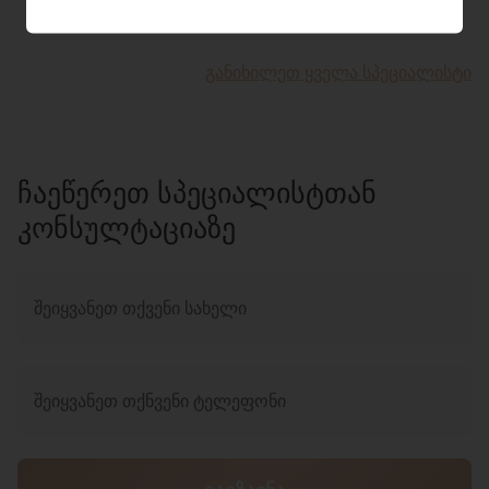
ᲒᲐᲜᲘᲮᲘᲚᲔᲗ ᲧᲕᲔᲚᲐ ᲡᲞᲔᲪᲘᲐᲚᲘᲡᲢᲘ
ᲩᲐᲔᲬᲔᲠᲔᲗ ᲡᲞᲔᲪᲘᲐᲚᲘᲡᲢᲗᲐᲜ
ᲙᲝᲜᲡᲣᲚᲢᲐᲪᲘᲐᲖᲔ