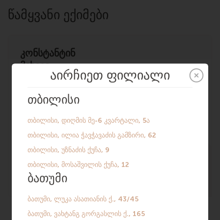
ᲬᲐᲛᲧᲕᲐᲜᲘ ᲔᲥᲘᲛᲔᲑᲘ
კონსტანტინ
მიხეევ
უროლოგი-
ანდროლოგი