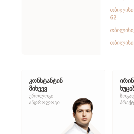
კონსტანტინ
ირინ
მიხეევ
ხუცი
უროლოგი-
ზოგა
ანდროლოგი
პრაქტ