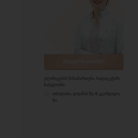
ᲨᲔᲮᲕᲔᲓᲠᲘᲡ ᲓᲐᲜᲘᲨᲕᲜᲐ
კლინიკების მისამართები, სადაც ექიმი
ნახულობს:
თბილისი, დიღმის მე-6 კვარტალი,
5ა