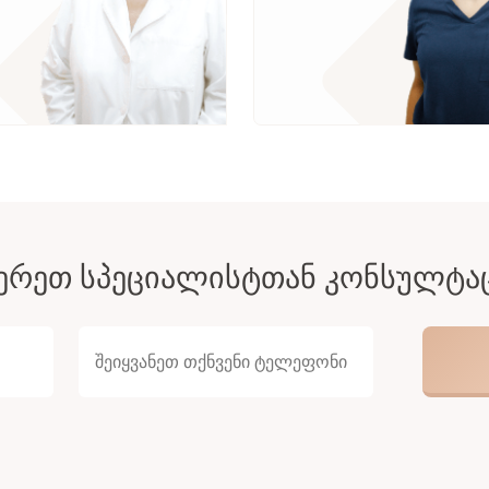
ᲔᲠᲔᲗ ᲡᲞᲔᲪᲘᲐᲚᲘᲡᲢᲗᲐᲜ ᲙᲝᲜᲡᲣᲚᲢᲐ