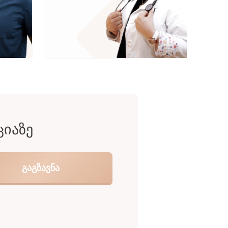
ᲪᲘᲐᲖᲔ