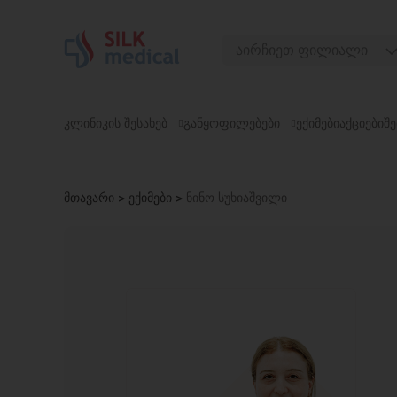
Skip
to
აირჩიეთ ფილიალი
content
თბილისი, დიღომი
თბილისი, ჭავჭავაძე
ᲙᲚᲘᲜᲘᲙᲘᲡ ᲨᲔᲡᲐᲮᲔᲑ
ᲒᲐᲜᲧᲝᲤᲘᲚᲔᲑᲔᲑᲘ
ᲔᲥᲘᲛᲔᲑᲘ
ᲐᲥᲪᲘᲔᲑᲘ
ᲨᲔ
თბილისი, უზნაძე
თბილისი, მოსაშვილი
მთავარი
>
ექიმები
>
ნინო სუხიაშვილი
ბათუმი, ასათიანი
ბათუმი, გორგასალი