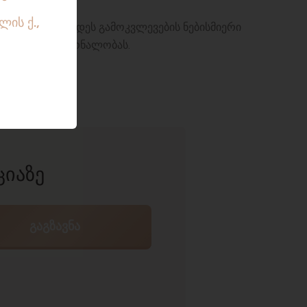
 იძლევა ჩატარდეს გამოკვლევების ნებისმიერი
ენ საჭირო მკურნალობას.
ᲪᲘᲐᲖᲔ