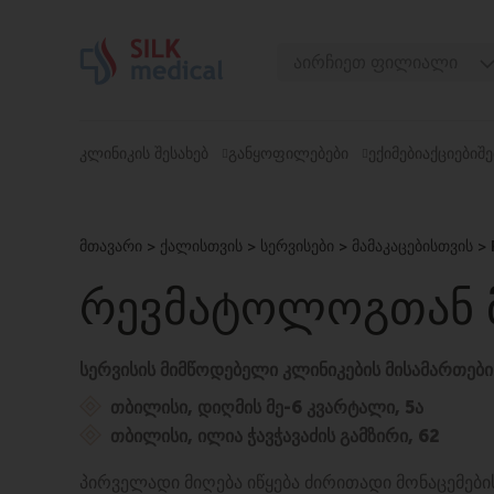
Skip
to
აირჩიეთ ფილიალი
content
თბილისი, დიღომი
თბილისი, ჭავჭავაძე
ᲙᲚᲘᲜᲘᲙᲘᲡ ᲨᲔᲡᲐᲮᲔᲑ
ᲒᲐᲜᲧᲝᲤᲘᲚᲔᲑᲔᲑᲘ
ᲔᲥᲘᲛᲔᲑᲘ
ᲐᲥᲪᲘᲔᲑᲘ
ᲨᲔ
თბილისი, უზნაძე
თბილისი, მოსაშვილი
მთავარი
>
ქალისთვის > სერვისები > მამაკაცებისთვის >
ბათუმი, ასათიანი
ბათუმი, გორგასალი
ᲠᲔᲕᲛᲐᲢᲝᲚᲝᲒᲗᲐᲜ 
სერვისის მიმწოდებელი კლინიკების მისამართები
თბილისი, დიღმის მე-6 კვარტალი, 5ა
თბილისი, ილია ჭავჭავაძის გამზირი, 62
პირველადი მიღება იწყება ძირითადი მონაცემები