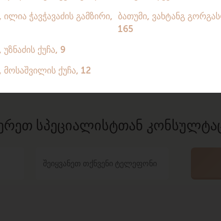
კლასის მოწყობილობებით. უახლესი აპარატურა საშუალებას
სტიკის მონაცემების საფუძველზე, რევმატოლოგები ნიშნავ
ᲔᲠᲔᲗ ᲡᲞᲔᲪᲘᲐᲚᲘᲡᲢᲗᲐᲜ ᲙᲝᲜᲡᲣᲚᲢᲐ